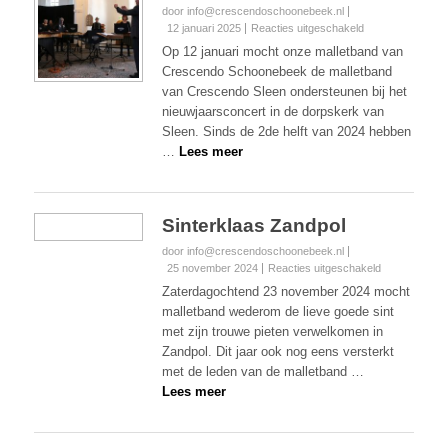
door info@crescendoschoonebeek.nl
voor
12 januari 2025
Reacties uitgeschakeld
Nieuwjaarsconce
Op 12 januari mocht onze malletband van
Sleen
Crescendo Schoonebeek de malletband
van Crescendo Sleen ondersteunen bij het
nieuwjaarsconcert in de dorpskerk van
Sleen. Sinds de 2de helft van 2024 hebben
…
Lees meer
Sinterklaas Zandpol
door info@crescendoschoonebeek.nl
voor
25 november 2024
Reacties uitgeschakeld
Sinterklaas
Zaterdagochtend 23 november 2024 mocht
Zandpol
malletband wederom de lieve goede sint
met zijn trouwe pieten verwelkomen in
Zandpol. Dit jaar ook nog eens versterkt
met de leden van de malletband …
Lees meer