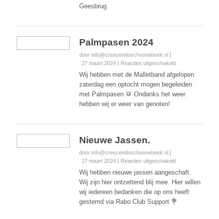
Geesbrug
Palmpasen 2024
door info@crescendoschoonebeek.nl
voor
27 maart 2024
Reacties uitgeschakeld
Palmpasen
Wij hebben met de Malletband afgelopen
2024
zaterdag een optocht mogen begeleiden
met Palmpasen 🥁 Ondanks het weer
hebben wij er weer van genoten!
Nieuwe Jassen.
door info@crescendoschoonebeek.nl
voor
27 maart 2024
Reacties uitgeschakeld
Nieuwe
Wij hebben nieuwe jassen aangeschaft.
Jassen.
Wij zijn hier ontzettend blij mee. Hier willen
wij iedereen bedanken die op ons heeft
gestemd via Rabo Club Support 💐