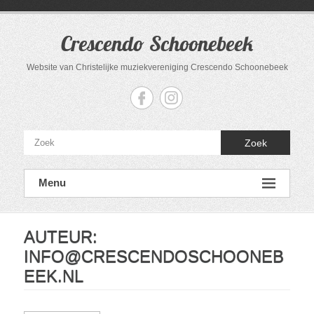
Ga
naar
de
Crescendo Schoonebeek
inhoud
Website van Christelijke muziekvereniging Crescendo Schoonebeek
Zoek
Menu
AUTEUR:
INFO@CRESCENDOSCHOONEB
EEK.NL