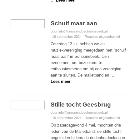
…
Lees meer
Schuif maar aan
door info@crescendoschoonebeek.nl
voor
16 september 2024
Reacties uitgeschakeld
Schuif
Zaterdag 13 juli hebben we als
maar
muziekvereniging meegedaan met “schuif
aan
maar aan” in Schoonebeek. Een
evenement om bezoekers te
enthousiasmeren om bij een vereniging
aan te sluiten. De malletband en …
Lees meer
Stille tocht Geesbrug
door info@crescendoschoonebeek.nl
voor
16 september 2024
Reacties uitgeschakeld
Stille
Op zaterdagavond 4 mei, mochten drie
tocht
leden van de Malletband, de stille tocht
Geesbrug
begeleiden tijdens de dodenherdenking in