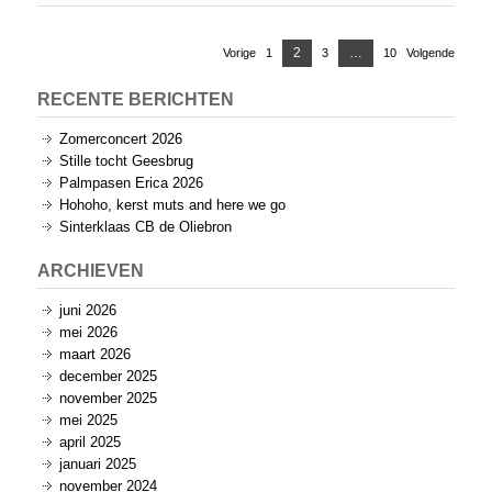
Berichten
Pagina
2
…
Vorige
1
Pagina
3
Pagina
10
Pagina
Volgende
paginering
RECENTE BERICHTEN
Zomerconcert 2026
Stille tocht Geesbrug
Palmpasen Erica 2026
Hohoho, kerst muts and here we go
Sinterklaas CB de Oliebron
ARCHIEVEN
juni 2026
mei 2026
maart 2026
december 2025
november 2025
mei 2025
april 2025
januari 2025
november 2024