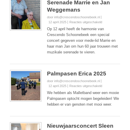
Serenade Marrie en Jan
Weggemans
door info@crescendoschoonebeek.nl
voor
12 april 2025
Reacties uitgeschakeld
Serenade
Op 12 april heeft de harmonie van
Marrie
Crescendo Schoonebeek een special
en
concert gegeven voor mede-lid Marrie en
Jan
haar man Jan om hun 60 jaar trouwen met
Weggemans
muzikale serenade te vieren.
Palmpasen Erica 2025
door info@crescendoschoonebeek.nl
voor
12 april 2025
Reacties uitgeschakeld
Palmpasen
We hebben als Malletband weer een mooie
Erica
Palmpasen optocht mogen begeleiden! We
2025
hebben er van genoten met mooi weer.
Nieuwjaarsconcert Sleen