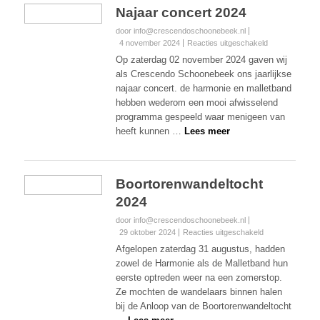
Najaar concert 2024
door info@crescendoschoonebeek.nl
voor
4 november 2024
Reacties uitgeschakeld
Najaar
Op zaterdag 02 november 2024 gaven wij
concert
als Crescendo Schoonebeek ons jaarlijkse
2024
najaar concert. de harmonie en malletband
hebben wederom een mooi afwisselend
programma gespeeld waar menigeen van
heeft kunnen …
Lees meer
Boortorenwandeltocht
2024
door info@crescendoschoonebeek.nl
voor
29 oktober 2024
Reacties uitgeschakeld
Boortorenwandel
Afgelopen zaterdag 31 augustus, hadden
2024
zowel de Harmonie als de Malletband hun
eerste optreden weer na een zomerstop.
Ze mochten de wandelaars binnen halen
bij de Anloop van de Boortorenwandeltocht