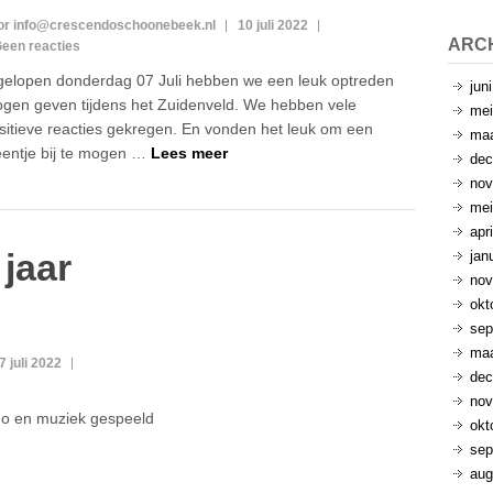
or info@crescendoschoonebeek.nl
10 juli 2022
ARC
een reacties
gelopen donderdag 07 Juli hebben we een leuk optreden
jun
gen geven tijdens het Zuidenveld. We hebben vele
mei
sitieve reacties gekregen. En vonden het leuk om een
maa
eentje bij te mogen …
Lees meer
dec
nov
mei
apr
 jaar
jan
nov
okt
sep
maa
7 juli 2022
dec
nov
do en muziek gespeeld
okt
sep
aug