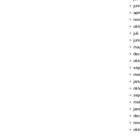
jun
apr
nov
okt
jul
jun
maa
dec
okt
sep
mei
jan
okt
sep
mei
jan
dec
nov
okt