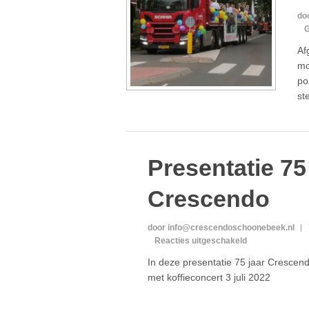
do
G
Af
mo
po
st
Presentatie 75
Crescendo
door info@crescendoschoonebeek.nl
voor
Reacties uitgeschakeld
Presentatie
In deze presentatie 75 jaar Crescen
75
met koffieconcert 3 juli 2022
jaar
Crescendo