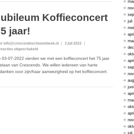
maa
nov
ubileum Koffieconcert
sep
jul
5 jaar!
mei
apr
maa
or info@crescendoschoonebeek.nl
3 juli 2022
dec
voor
eacties uitgeschakeld
okt
Jubileum
 03-07-2022 vierden we met een koffieconcert het 75 jaar
Koffieconcert
apr
staan van Crescendo. We willen iedereen van harte
75
sep
danken voor zijn/haar aanwezigheid op het koffieconcert.
jaar!
nov
aug
jun
apr
maa
okt
apr
nov
okt
jul