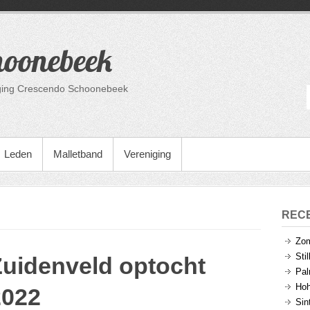
hoonebeek
niging Crescendo Schoonebeek
Leden
Malletband
Vereniging
REC
Zom
Sti
Zuidenveld optocht
Pal
Hoh
2022
Sin