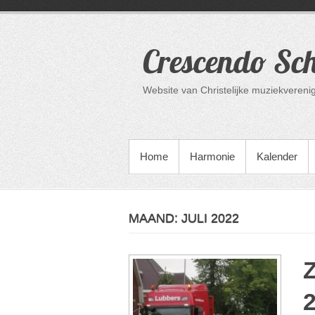
Ga
naar
de
Crescendo Sc
inhoud
Website van Christelijke muziekvere
PRIMAIR MENU
Home
Harmonie
Kalender
MAAND:
JULI 2022