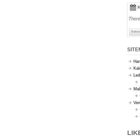
K
There
Subsc
SIT
Har
Kal
Led
Mal
Ver
LIK