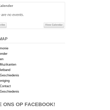
alender
 are no events.
ribe
View Calendar
EMAP
monie
ender
en
Muzikanten
letband
Geschiedenis
eniging
Contact
Geschiedenis
E ONS OP FACEBOOK!