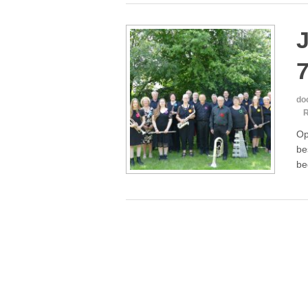
J
7
do
R
Op
be
be