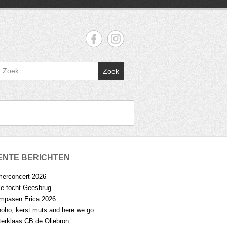
Zoek
ENTE BERICHTEN
erconcert 2026
lle tocht Geesbrug
mpasen Erica 2026
oho, kerst muts and here we go
terklaas CB de Oliebron