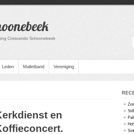
hoonebeek
niging Crescendo Schoonebeek
Leden
Malletband
Vereniging
REC
Zom
Sti
Kerkdienst en
Pal
Hoh
offieconcert.
Sin