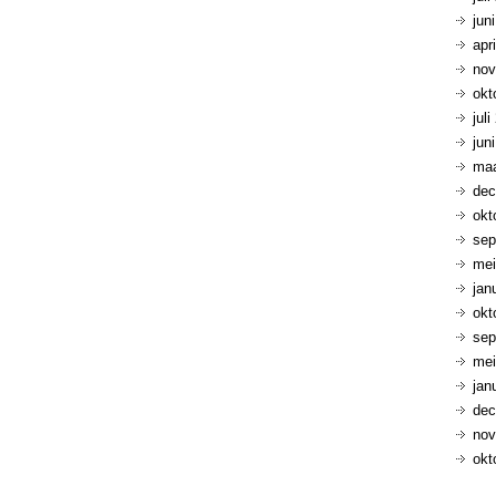
jun
apr
nov
okt
jul
jun
maa
dec
okt
sep
mei
jan
okt
sep
mei
jan
dec
nov
okt