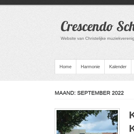
Ga
naar
de
Crescendo Sc
inhoud
Website van Christelijke muziekvere
PRIMAIR MENU
Home
Harmonie
Kalender
MAAND:
SEPTEMBER 2022
K