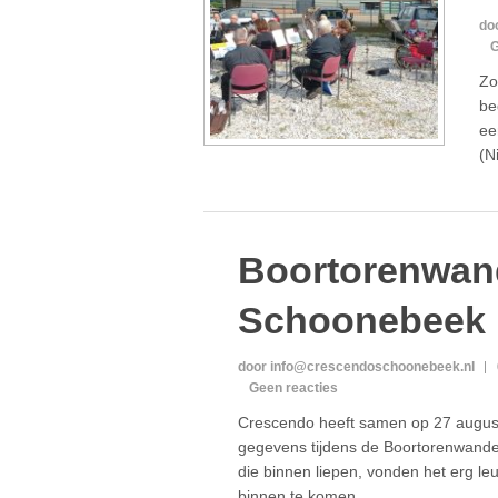
do
G
Zo
be
ee
(N
Boortorenwan
Schoonebeek
door info@crescendoschoonebeek.nl
Geen reacties
Crescendo heeft samen op 27 augus
gegevens tijdens de Boortorenwande
die binnen liepen, vonden het erg l
binnen te komen.