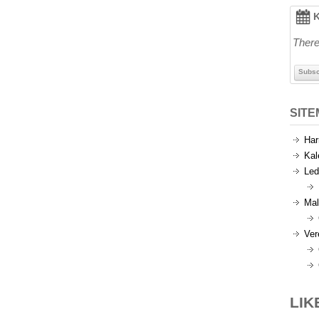
K
There
Subsc
SIT
Har
Kal
Led
Mal
Ver
LIK