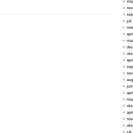
maa
nov
sep
jul
mei
apr
maa
dec
okt
apr
sep
nov
aug
jun
apr
maa
okt
apr
nov
okt
jul