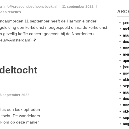
or info@crescendoschoonebeek.nl
11 september 2022
ARC
een reacties
ndagmorgen 11 september heeft de Harmonie onder
jun
geleiding een kerkdienst meegespeeld en na de kerkdienst
mei
n gezellig koffie concert gegeven bij de Noorderkerk
maa
ieuw-Amsterdam) 🎵
dec
nov
mei
apr
deltocht
jan
nov
okt
sep
maa
6 september 2022
dec
nov
tus een leuk optreden
okt
ltocht. De wandelaars
sep
euk om op deze manier
aug