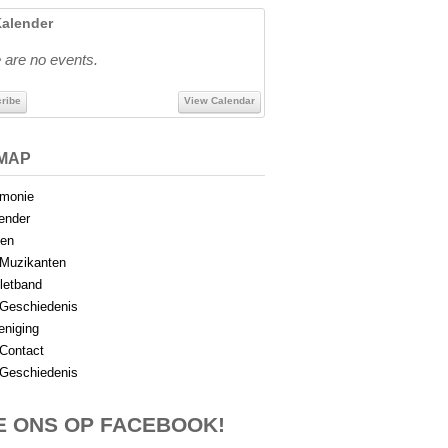
alender
 are no events.
ribe
View Calendar
EMAP
monie
ender
en
Muzikanten
letband
Geschiedenis
eniging
Contact
Geschiedenis
E ONS OP FACEBOOK!