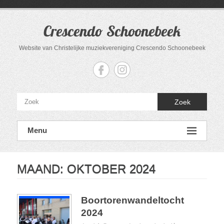
Ga
naar
de
Crescendo Schoonebeek
inhoud
Website van Christelijke muziekvereniging Crescendo Schoonebeek
Zoek
Menu
MAAND:
OKTOBER 2024
Boortorenwandeltocht
2024