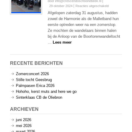
door info@crescendoschoonebeek.nl
voor
29 oktober 2024
Reacties uitgeschakeld
Boortorenwandel
Afgelopen zaterdag 31 augustus, hadden
2024
zowel de Harmonie als de Malletband hun
eerste optreden weer na een zomerstop.
Ze mochten de wandelaars binnen halen
bij de Anloop van de Boortorenwandeltocht
…
Lees meer
RECENTE BERICHTEN
Zomerconcert 2026
Stille tocht Geesbrug
Palmpasen Erica 2026
Hohoho, kerst muts and here we go
Sinterklaas CB de Oliebron
ARCHIEVEN
juni 2026
mei 2026
maart 2026