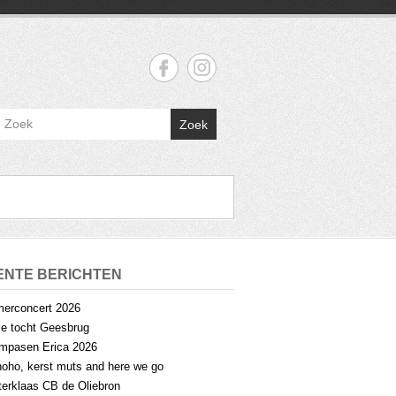
Zoek
ENTE BERICHTEN
erconcert 2026
lle tocht Geesbrug
mpasen Erica 2026
oho, kerst muts and here we go
terklaas CB de Oliebron