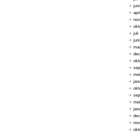
jun
apr
nov
okt
jul
jun
maa
dec
okt
sep
mei
jan
okt
sep
mei
jan
dec
nov
okt