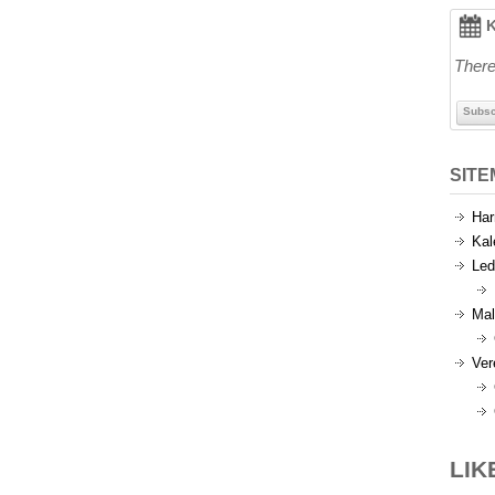
K
There
Subsc
SIT
Har
Kal
Led
Mal
Ver
LIK