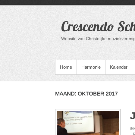
Ga
naar
de
Crescendo Sc
inhoud
Website van Christelijke muziekvere
PRIMAIR MENU
Home
Harmonie
Kalender
MAAND:
OKTOBER 2017
do
R