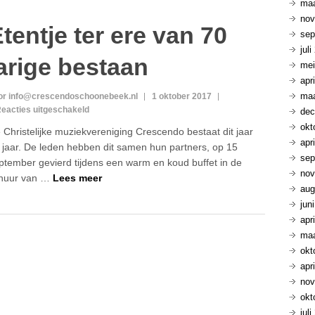
maa
nov
tentje ter ere van 70
sep
jul
arige bestaan
mei
apr
maa
or info@crescendoschoonebeek.nl
1 oktober 2017
voor
eacties uitgeschakeld
dec
Etentje
okt
 Christelijke muziekvereniging Crescendo bestaat dit jaar
ter
apr
 jaar. De leden hebben dit samen hun partners, op 15
ere
sep
ptember gevierd tijdens een warm en koud buffet in de
van
nov
70
huur van …
Lees meer
aug
jarige
bestaan
jun
apr
maa
okt
apr
nov
okt
jul