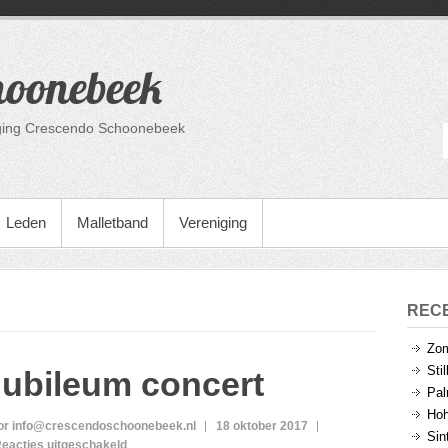
hoonebeek
niging Crescendo Schoonebeek
Leden
Malletband
Vereniging
REC
Zom
Sti
Jubileum concert
Pal
Hoh
or info@crescendoschoonebeek.nl
18 oktober 2017
Sin
voor
eacties uitgeschakeld