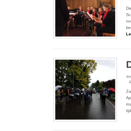
De
Sc
no
be
Le
do
R
Za
Ap
ma
ti