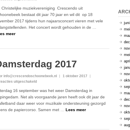
Jubileum
 Christelijke muziekvereniging Crescendo uit
concert
ARC
hoonebeek bestaat dit jaar 70 jaar en wil dit op 18
vember 2017 tijdens hun najaarsconcert vieren met vele
jun
langstellenden. Het concert wordt gehouden in de …
mei
es meer
maa
dec
nov
mei
Damsterdag 2017
apr
jan
nov
or info@crescendoschoonebeek.nl
1 oktober 2017
okt
voor
eacties uitgeschakeld
sep
Damsterdag
terdag 16 september was het weer Damsterdag in
2017
maa
pingedam. Net als voorgaande jaren heeft ook dit jaar de
dec
lletband daar weer voor muzikale ondersteuning gezorgd
nov
jdens de papiercorso. Samen met …
Lees meer
okt
sep
aug