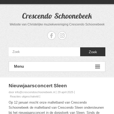
Ga
naar
de
Crescendo Schoonebeek
inhoud
Website van Christelijke muziekvereniging Crescendo Schoonebeek
Zoek
Menu
Nieuwjaarsconcert Sleen
door info@crescendoschoonebeek.nl
29 april 2025
voor
Reacties uitgeschakeld
Nieuwjaarsconcert
Op 12 januari mocht onze malletband van Crescendo
Sleen
Schoonebeek de malletband van Crescendo Sleen ondersteunen
bij het nieuwjaarsconcert in de dorpskerk van Sleen. Sinds de